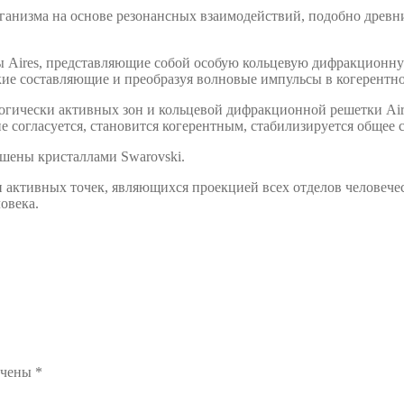
рганизма на основе резонансных взаимодействий, подобно древ
ы Aires, представляющие собой особую кольцевую дифракцион
кие составляющие и преобразуя волновые импульсы в когерентно
огически активных зон и кольцевой дифракционной решетки Air
е согласуется, становится когерентным, стабилизируется общее 
шены кристаллами Swarovski.
­ки ак­тив­ных то­чек, яв­ля­ю­щих­ся про­ек­ци­ей всех от­де­лов че­ло­
овека.
ечены
*