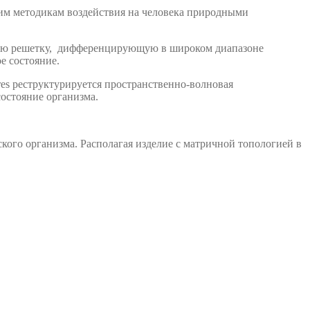
ним методикам воздействия на человека природными
ную решетку, дифференцирующую в широком диапазоне
е состояние.
es реструктурируется пространственно-волновая
состояние организма.
ве­чес­ко­го ор­га­низ­ма. Располагая изделие с матричной топологией в