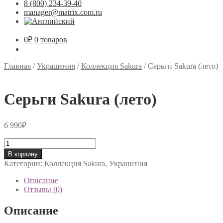
8 (800) 234-39-40
manager@matrix.com.ru
0
₽
0 товаров
Главная
/
Украшения
/
Коллекция Sakura
/
Серьги Sakura (лето)
Серьги Sakura (лето)
6 990
₽
Количество
товара
В корзину
Серьги
Категории:
Коллекция Sakura
,
Украшения
Sakura
(лето)
Описание
Отзывы (0)
Описание