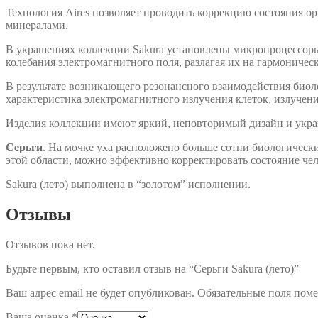
Технология Aires позволяет проводить коррекцию состояния о
минералами.
В украшениях коллекции Sakura установлены микропроцессор
колебания электромагнитного поля, разлагая их на гармоничес
В результате возникающего резонансного взаимодействия биол
характеристика электромагнитного излучения клеток, излучени
Изделия коллекции имеют яркий, неповторимый дизайн и укра
Серьги
. На моч­ке уха рас­по­ло­же­но боль­ше сот­ни би­о­ло­ги­чес
этой области, можно эффективно корректировать состояние чел
Sakura (лето) выполнена в “золотом” исполнении.
Отзывы
Отзывов пока нет.
Будьте первым, кто оставил отзыв на “Серьги Sakura (лето)”
Ваш адрес email не будет опубликован.
Обязательные поля пом
Ваша оценка
*