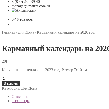
8 (800) 234-39-40
manager@matrix.com.ru
0
₽
0 товаров
Главная
/
Для Дома
/
Карманный календарь на 2026 год
Карманный календарь на 2026
20
₽
Карманный календарь на 2023 год. Размер 7х10 см.
Количество
товара
В корзину
Карманный
Категория:
Для Дома
календарь
на
Описание
2026
Отзывы (0)
год