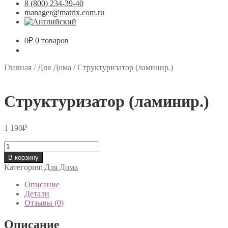
8 (800) 234-39-40
manager@matrix.com.ru
0
₽
0 товаров
Главная
/
Для Дома
/
Структуризатор (ламинир.)
Структуризатор (ламинир.)
1 190
₽
Количество
товара
В корзину
Структуризатор
Категория:
Для Дома
(ламинир.)
Описание
Детали
Отзывы (0)
Описание