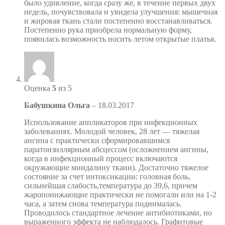
было удивление, когда сразу же, в течение первых двух
недель, почувствовала и увидела улучшения: мышечная
и жировая ткань стали постепенно восстанавливаться.
Постепенно рука приобрела нормальную форму,
появилась возможность носить летом открытые платья.
Оценка
5
из 5
Бабушкина Ольга
–
18.03.2017
Использование аппликаторов при инфекционных
заболеваниях. Молодой человек, 28 лет — тяжелая
ангина с практически сформировавшимся
паратонзиллярным абсцессом (осложнением ангины,
когда в инфекционный процесс включаются
окружающие миндалину ткани). Достаточно тяжелое
состояние за счет интоксикации: головная боль,
сильнейшая слабость,температура до 39,6, причем
жаропонижающие практически не помогали или на 1-2
часа, а затем снова температура поднималась.
Проводилось стандартное лечение антибиотиками, но
выраженного эффекта не наблюдалось. Графитовые