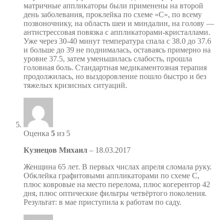
матричные аппликаторы были применены на второй
день заболевания, проклейка по схеме «С», по всему
позвоночнику, на область шеи и миндалин, на голову —
антистрессовая повязка с аппликаторами-кристаллами.
Уже через 30-40 минут температура спала с 38.0 до 37.6
и больше до 39 не поднималась, оставаясь примерно на
уровне 37.5, затем уменьшилась слабость, прошла
головная боль. Стандартная медикаментозная терапия
продолжилась, но выздоровление пошло быстро и без
тяжелых кризисных ситуаций.
Оценка
5
из 5
Кузнецов Михаил
–
18.03.2017
Женщина 65 лет. В первых числах апреля сломала руку.
Обклейка графитовыми аппликаторами по схеме С,
плюс ковровые на место перелома, плюс когерентор 42
дня, плюс оптические фильтры четвёртого поколения.
Результат: в мае приступила к работам по саду.