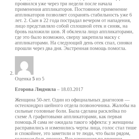
проявился уже через три недели после начала
применения аппликаторов. Постоянное применение
аппликаторов позволяет сохранять стабильность уже 6
лет. 2. Сын в 22 года пострадал вечером от нападения,
лицо представляло собой сплошной отек и синяк, на
бровь наложили шов. Я обклеила лицо аппликаторами,
где это было возможно, сверху закрепила маску с
аппликаторами. На следующий день отек спал, синяки
прошли через два дня. Экстренная помощь помогла.
Оценка
5
из 5
Егорова Людмила
–
18.03.2017
Женщина 50-лет. Один из официальных диагнозов —
остеохондроз шейного отдела позвоночника. Жалобы на
сильные головные боли. Была сделана расклейка по
схеме А графитовыми аппликаторами, как первая
помощь.Я сама не ожидала такого эффекта: у женщины
расправились и изменились черты лица, голос стал тише
и спокойнее, это заметили и те люди, что были рядом,
головная боль прошла. Все изменения по времени,