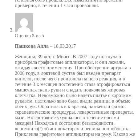
примерно, в течении 1 часа произошли.
Оценка
5
из 5
Пашкова Алла
–
18.03.2017
Женщина, 39 лет, г. Миасс. В 2007 году по случаю
приобрела графитовые аппликаторы, и они лежали,
ожидая своего применения. При обострении артрита в
2008 году, в локтевой сустав был введен препарат
кинолог, после чего произошла на него реакция, и в
течение 3-х месяцев постепенно стала атрофироваться
мышечная ткань руки и спадать подкожная жировая
клетчатка. Невозможно было надеть платье с коротким
рукавом, настолько явно была видна разница в объеме
обеих рук. Обратилась в к врачам, назначили физио-
терапевтические процедуры, лекарственные препараты,
мази. Но состояние ухудшалось в течение восьми
месяцев! Находясь в состоянии безысходности,
вспомнила(!) об аппликаторах и решила попробовать.
Приклеила графитовые аппликаторы на руку. Каково же