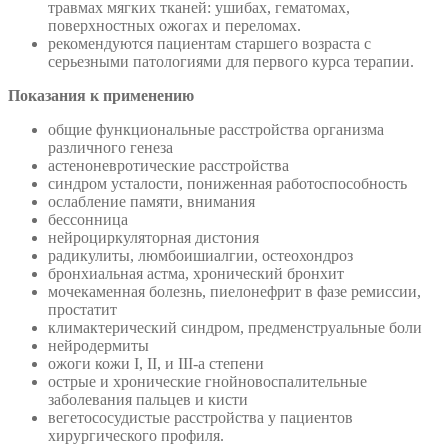
травмах мягких тканей: ушибах, гематомах,
поверхностных ожогах и переломах.
рекомендуются пациентам старшего возраста с
серьезными патологиями для первого курса терапии.
Показания к применению
общие функциональные расстройства организма
различного генеза
астеноневротические расстройства
синдром усталости, пониженная работоспособность
ослабление памяти, внимания
бессонница
нейроциркуляторная дистония
радикулиты, люмбоишиалгии, остеохондроз
бронхиальная астма, хронический бронхит
мочекаменная болезнь, пиелонефрит в фазе ремиссии,
простатит
климактерический синдром, предменструальные боли
нейродермиты
ожоги кожи I, II, и III-a степени
острые и хронические гнойновоспалительные
заболевания пальцев и кисти
вегетососудистые расстройства у пациентов
хирургического профиля.