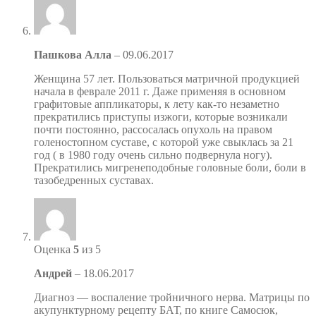
Пашкова Алла
–
09.06.2017
Женщина 57 лет. Пользоваться матричной продукцией
начала в феврале 2011 г. Даже применяя в основном
графитовые аппликаторы, к лету как-то незаметно
прекратились приступы изжоги, которые возникали
почти постоянно, рассосалась опухоль на правом
голеностопном суставе, с которой уже свыклась за 21
год ( в 1980 году очень сильно подвернула ногу).
Прекратились мигренеподобные головные боли, боли в
тазобедренных суставах.
Оценка
5
из 5
Андрей
–
18.06.2017
Диагноз — воспаление тройничного нерва. Матрицы по
акупунктурному рецепту БАТ, по книге Самосюк,